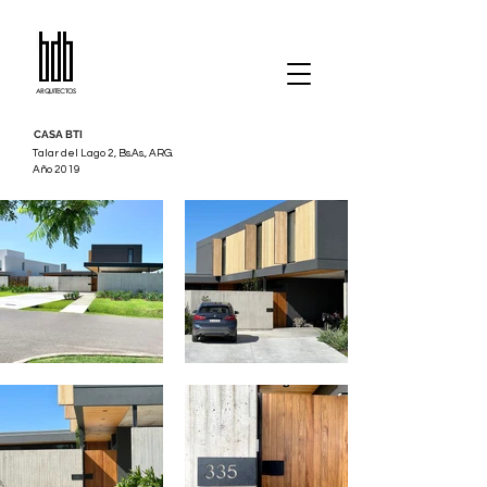
ARQUITECTOS
CASA BTI
Talar del Lago 2, Bs.As., ARG.
Año 2019