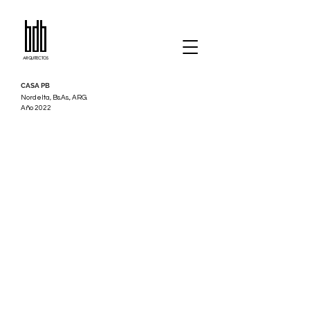
ARQUITECTOS
CASA PB
Nordelta, Bs.As., ARG.
Año 2022